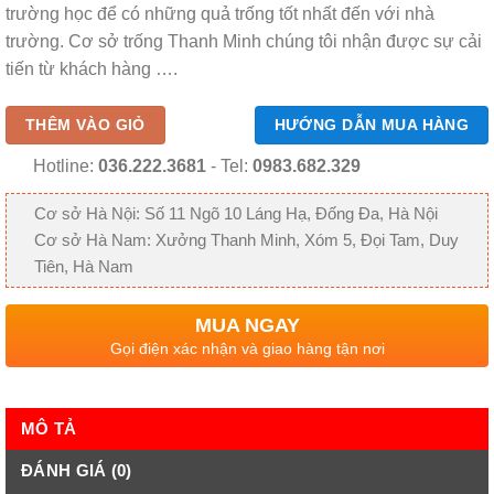
trường học để có những quả trống tốt nhất đến với nhà
trường. Cơ sở trống Thanh Minh chúng tôi nhận được sự cải
tiến từ khách hàng ….
THÊM VÀO GIỎ
HƯỚNG DẪN MUA HÀNG
Hotline:
036.222.3681
- Tel:
0983.682.329
Cơ sở Hà Nội: Số 11 Ngõ 10 Láng Hạ, Đống Đa, Hà Nội
Cơ sở Hà Nam: Xưởng Thanh Minh, Xóm 5, Đọi Tam, Duy
Tiên, Hà Nam
MUA NGAY
Gọi điện xác nhận và giao hàng tận nơi
MÔ TẢ
ĐÁNH GIÁ (0)