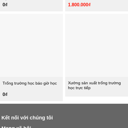
Giá
Giá
0
₫
1.800.000
₫
gốc
hiện
là:
tại
2.000.000₫.
là:
1.800.000₫.
Xưởng sản xuất trống trường
Trống trường học báo giờ học
học trực tiếp
0
₫
Kết nối với chúng tôi