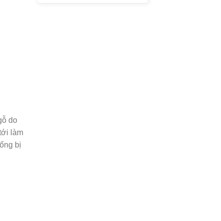
gỗ do
tới làm
ống bị