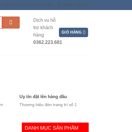
Mở cửa từ 8:00 đến 21:00
0999.999.999
Dịch vụ hỗ
trợ khách
GIỎ HÀNG
hàng
0362.223.681
TẮM GỖ
CHẬU NGÂM CHÂN
Uy tín đặt lên hàng đầu
ệm
Thương hiệu đèn trang trí số 1
DANH MỤC SẢN PHẨM