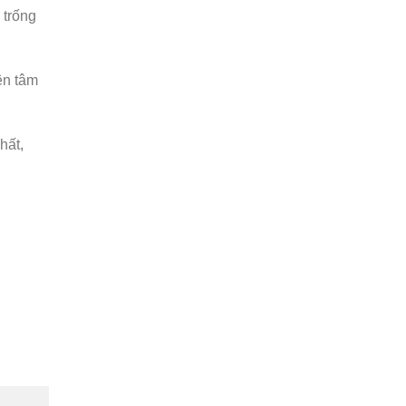
 trống
ên tâm
hất,