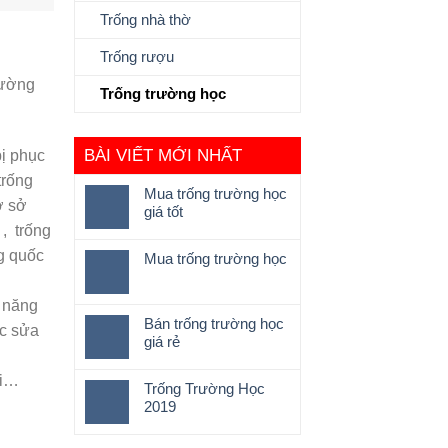
Trống nhà thờ
Trống rượu
rường
Trống trường học
BÀI VIẾT MỚI NHẤT
bị phục
trống
Mua trống trường học
ơ sở
giá tốt
 , trống
ng quốc
Mua trống trường học
ả năng
Bán trống trường học
ợc sửa
giá rẻ
ại…
Trống Trường Học
2019