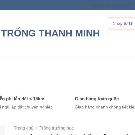
email@gmail.com
Tìm
kiếm:
RỐNG GỖ
TRỐNG RƯỢU
THÙNG RƯỢU GỖ SỒI
BỒN 
ễn phí lắp đặt < 15km
Giao hàng toàn quốc
i ngũ lắp đặt chuyên nghiệp
Giao hàng nhanh chóng tiết ki
Trang chủ
Trống trường học
/