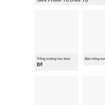
SẢN PHẨM TƯƠNG TỰ
Trống trường học khai
Bán trống tr
giảng năm học mới
rẻ
0
₫