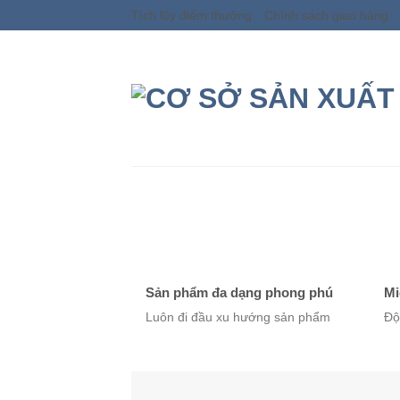
Skip
Tích lũy điểm thưởng
Chính sách giao hàng
to
content
TRỐNG THANH MINH
GIỚI THIỆU
T
TIN TỨC
LIÊN HỆ
Sản phẩm đa dạng phong phú
Mi
Luôn đi đầu xu hướng sản phẩm
Độ