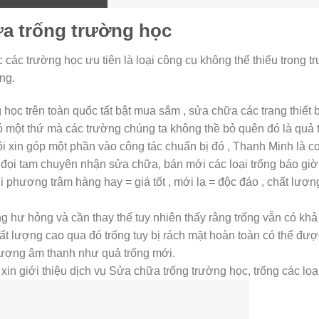
a trống trường học
các trường học ưu tiên là loại công cụ không thể thiếu trong t
ng.
học trên toàn quốc tất bật mua sắm , sửa chữa các trang thiết 
có một thứ mà các trường chúng ta không thề bỏ quên đó là quả 
 xin góp một phần vào công tác chuẩn bị đó , Thanh Minh là c
g đọi tam chuyên nhận sửa chữa, bán mới các loại trống báo giờ
i phương trâm hàng hay = giá tốt , mới lạ = độc đáo , chất lượ
g hư hỏng và cần thay thế tuy nhiên thấy rằng trống vẫn có kh
ất lượng cao qua đó trống tuy bị rách mặt hoàn toàn có thể đư
ượng âm thanh như quả trống mới.
in giới thiệu dịch vụ Sửa chữa trống trường học, trống các lo