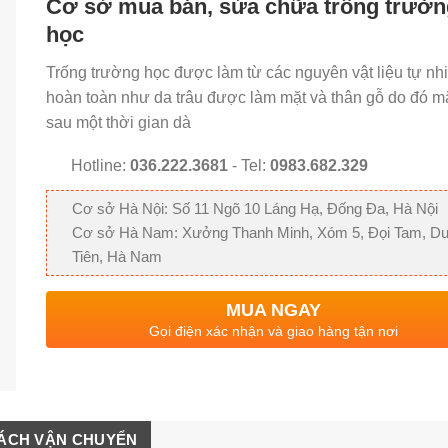
Cơ sở mua bán, sửa chữa trống trườn
học
Trống trường học được làm từ các nguyên vật liệu tự nh
hoàn toàn như da trâu được làm mặt và thân gỗ do đó mặ
sau một thời gian dà
Hotline:
036.222.3681
- Tel:
0983.682.329
Cơ sở Hà Nội: Số 11 Ngõ 10 Láng Hạ, Đống Đa, Hà Nội
Cơ sở Hà Nam: Xưởng Thanh Minh, Xóm 5, Đọi Tam, D
Tiên, Hà Nam
MUA NGAY
Gọi điện xác nhận và giao hàng tận nơi
SÁCH VẬN CHUYỂN