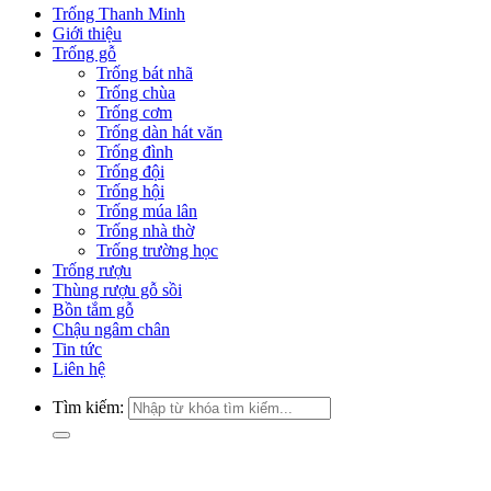
Trống Thanh Minh
Giới thiệu
Trống gỗ
Trống bát nhã
Trống chùa
Trống cơm
Trống dàn hát văn
Trống đình
Trống đội
Trống hội
Trống múa lân
Trống nhà thờ
Trống trường học
Trống rượu
Thùng rượu gỗ sồi
Bồn tắm gỗ
Chậu ngâm chân
Tin tức
Liên hệ
Tìm kiếm: