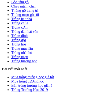
Bồn tắm gỗ
Chậu ngâm chân
Thùng gỗ trang trí
Thùng rượu gỗ sồi
Trống bát nhã
Trống chùa
Trống cơm
Trống dàn hát văn
Trống đình
Trống đội
Trống hội
Trống múa lân
Trống nhà thờ
Trống rượu
Trống trường học
Bài viết mới nhất
Mua trống trường học giá tốt
Mua trống trường học
Bán trống trường học giá rẻ
Trống Trường Học 2019