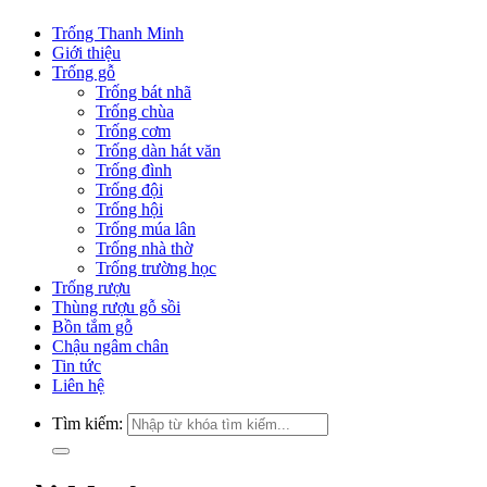
Trống Thanh Minh
Giới thiệu
Trống gỗ
Trống bát nhã
Trống chùa
Trống cơm
Trống dàn hát văn
Trống đình
Trống đội
Trống hội
Trống múa lân
Trống nhà thờ
Trống trường học
Trống rượu
Thùng rượu gỗ sồi
Bồn tắm gỗ
Chậu ngâm chân
Tin tức
Liên hệ
Tìm kiếm: