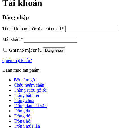
Tài khoản
Đăng nhập
Tên tài khoản hoặc địa chỉ email
*
Mật khẩu
*
Ghi nhớ mật khẩu
Đăng nhập
Quên mật khẩu?
Danh mục sản phẩm
Bồn tắm gỗ
Chậu ngâm chân
Thùng rượu gỗ sồi
Trống bát nhã
Trống chùa
Trống dàn hát văn
Trống đình
Trống đội
Trống hội
Trống múa lân