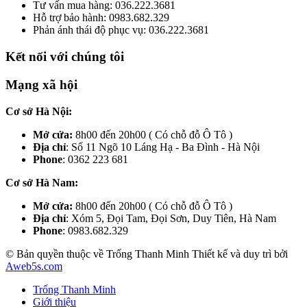
Tư vấn mua hàng: 036.222.3681
Hỗ trợ bảo hành: 0983.682.329
Phản ánh thái độ phục vụ: 036.222.3681
Kết nối với chúng tôi
Mạng xã hội
Cơ sở Hà Nội:
Mở cửa:
8h00 đến 20h00 ( Có chỗ đỗ Ô Tô )
Địa chỉ
: Số 11 Ngõ 10 Láng Hạ - Ba Đình - Hà Nội
Phone
: 0362 223 681
Cơ sở Hà Nam:
Mở cửa:
8h00 đến 20h00 ( Có chỗ đỗ Ô Tô )
Địa chỉ
: Xóm 5, Đọi Tam, Đọi Sơn, Duy Tiên, Hà Nam
Phone
: 0983.682.329
© Bản quyền thuộc về Trống Thanh Minh
Thiết kế và duy trì bởi
Aweb5s.com
Trống Thanh Minh
Giới thiệu